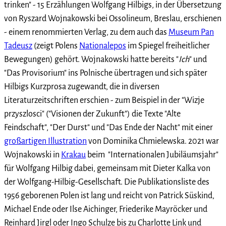
trinken" - 15 Erzählungen Wolfgang Hilbigs, in der Übersetzung
von Ryszard Wojnakowski bei Ossolineum, Breslau, erschienen
- einem renommierten Verlag, zu dem auch das
Museum Pan
Tadeusz
(zeigt Polens
Nationalepos
im Spiegel freiheitlicher
Bewegungen) gehört. Wojnakowski hatte bereits "
Ich
" und
"Das Provisorium" ins Polnische übertragen und sich später
Hilbigs Kurzprosa zugewandt, die in diversen
Literaturzeitschriften erschien - zum Beispiel in der "Wizje
przyszlosci" ("Visionen der Zukunft") die Texte "Alte
Feindschaft", "Der Durst" und "Das Ende der Nacht" mit einer
großartigen Illustration
von Dominika Chmielewska. 2021 war
Wojnakowski in
Krakau
beim "Internationalen Jubiläumsjahr"
für Wolfgang Hilbig dabei, gemeinsam mit Dieter Kalka von
der Wolfgang-Hilbig-Gesellschaft. Die Publikationsliste des
1956 geborenen Polen ist lang und reicht von Patrick Süskind,
Michael Ende oder Ilse Aichinger, Friederike Mayröcker und
Reinhard Jirgl oder Ingo Schulze bis zu Charlotte Link und