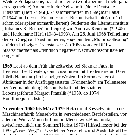
Weitere Verlagssuche, u. a. durch eine (wohl aber nicht mehr ganz
ernst gemeinte) Annonce in der Zeitschrift „Neue Deutsche
Literatur“ (Heft 7/1968). Zusammentreffen mit Siegmar Faust
(*1944) und dessen Freundeskreis, Bekanntschaft mit (zum Teil
schon oder später exmatrikulierten) Studenten des Literaturinstituts
„Johannes R. Becher“ in Leipzig wie Andreas Reimann (*1946)
und Heidemarie Härtl (1943–1993). Am 26. Juni 1968 Teilnehmer
der von Siegmar Faust initiierten, sogenannten „Motorbootlesung“
auf dem Leipziger Elsterstausee. Ab 1968 von der DDR-
Staatssicherheit als „feindlich-negativer Nachwuchsschriftsteller“
eingestuft.
1969
Lebt ab dem Frühjahr zeitweise bei Siegmar Faust in
Heidenau bei Dresden, dann zusammen mit Heidemarie und Gert
Härtl (Neumann) im Leipziger Westen. Im Sommer/Herbst
Abräumer in der Ausflugsgaststätte „Nonnenhof“ am Tollensesee
bei Neubrandenburg. Bekanntschaft mit der späteren
Lebensgefährtin Margret Franzlik (*1950, ab 1974
Rundfunkjournalistin).
November 1969 bis März 1979
Heizer und Kesselwärter in der
Maschinenfabrik Meuselwitz in verschiedenen Betriebsteilen, vor
allem in Wuitz-Mumsdorf und in Meuselwitz-Bünauroda,
zwischenzeitlich (im Sommer/Herbst 1970) Hilfsschlosser bei der
LPG „Neuer Weg“ in Usadel bei Neustrelitz und Aushilfskraft bei