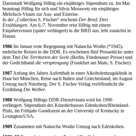
Darmstadt Wolfgang Hilbig ein einjähriges Stipendium zu. Im Mai
beantragt Hilbig für sich und Silvia Morawetz ein einjähriges
Mehrfach-Visum zur Aus- und Einreise.
In der „Collection S. Fischer“ erscheint
Der Brief. Drei
Erzählungen.
Am 6./7. November reist Hilbig mit einem
Einjahresvisum (später verlängert) in die BRD aus, lebt zunächst in
Hanau.
1986
Im Januar erste Begegnung mit Natascha Wodin (*1945),
mehrfache Reisen in die DDR. Es erscheinen fünf Prosastücke unter
dem Titel
Die Territorien der Seele
(Berlin, Friedenauer Presse) und
der Gedichtband
die versprengung
(Frankfurt am Main, S. Fischer).
1987
Anfang des Jahres Aufenthalt in einer Alkoholentzugsklinik in
Haar bei München, Reise nach Italien und Griechenland, im August
Umzug nach Nürnberg. Der S. Fischer Verlag veröffentlicht die
Erzählung
Die Weiber
.
1988
Wolfgang Hilbigs DDR-Dienstvisum wird bis 1990
verlängert. Stipendium des Künstlerhauses Edenkoben/Rheinland-
Pfalz, im Frühjahr Gastdozent an der University of Kentucky in
Lexington/USA.
1989
Zusammen mit Natascha Wodin Umzug nach Edenkoben.