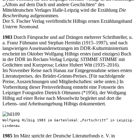
„Alfons auf dem Dach und andere Geschichten“ des
Mitteldeutschen Verlages Halle-Leipzig wird die Erzählung
Die
Beschreibung
aufgenommen.
Der S. Fischer Verlag veröffentlicht Hilbigs ersten Erzählungsband
Unterm Neomond
.
1983
Durch Fürsprache und auf Drängen mehrerer Schriftsteller, u.
a. Franz Fühmann und Stephan Hermlin (1915–1997), und nach
langwierigen Auseinandersetzungen im DDR-Kulturministerium
erscheint im Oktober Wolfgang Hilbigs erstes (und einziges) Buch
in der DDR im Reclam-Verlag Leipzig:
STIMME STIMME
mit
Gedichten und Kurzprosa; Lektor Hubert Witt (1935–2016).
Im November Reise nach Hanau zur Entgegennahme seines ersten
Literaturpreises, des Brüder-Grimm-Preises. [Für nachfolgende
Preise, Auszeichnungen und Mitgliedschaften: siehe unten.] In
Vorbereitung dieser Preisverleihung entsteht eine Fotoserie des
Leipziger Fotografen Dietrich Oltmanns (*1956), der Wolfgang
Hilbig auf einer Reise nach Meuselwitz begleitet und dort die
Lebens- und Arbeitsumgebung Hilbigs dokumentiert.
Wolfgang Hilbig 1983 im Gartenlokal „Fortschritt” in Leipzig-
Lindenau
1985
Im März spricht der Deutsche Literaturfonds e. V. in