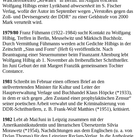
Wäschereibetrieb „Rewatex“ in Berlin. Im August erscheint
Wolfgang Hilbigs erster Lyrikband
abwesenheit
im S. Fischer
Verlag, wofür der Autor im September wegen „Verstoßes gegen das
Zoll- und Devisengesetz der DDR“ zu einer Geldstrafe von 2000
Mark verurteilt wird.
1979/80
Franz Fühmann (1922–1984) sucht Kontakt zu Wolfgang
Hilbig, Treffen in Berlin, Meuselwitz und Märkisch Buchholz.
Durch Vermittlung Fühmanns werden acht Gedichte Hilbigs in der
Zeitschrift „Sinn und Form“ (Heft 6) veröffentlicht. Nach
Beantragung einer Steuernummer beim Finanzamt Altenburg lebt
Wolfgang Hilbig ab 1. November als freiberuflicher Schriftsteller.
Im Juni Geburt der mit Margret Franzlik gemeinsamen Tochter
Constance.
1981
Schreibt im Februar einen offenen Brief an den
stellvertretenden Minister für Kultur und Leiter der
Hauptverwaltung Verlage und Buchhandel Klaus Höpcke (*1933),
in dem er sich gegen „den Zustand einer prophylaktischen Zensur“
seiner poetischen Arbeit verwahrt und die Kriminalisierung von
DDR-Schriftstellern, z. B. Frank-Wolf Matthies (*1951), kritisiert.
1982
Lebt ab Mai/Juni in Leipzig zusammen mit der
Amerikanistikstudentin und literarischen Übersetzerin Silvia
Morawetz (*1954), Nachdichtungen aus dem Englischen (u. a. von
Dylan Thomas) für den Leipziger Reclam-Verlag. In die Anthologie