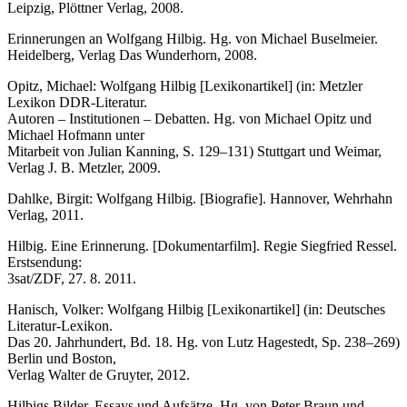
Leipzig, Plöttner Verlag, 2008.
Erinnerungen an Wolfgang Hilbig. Hg. von Michael Buselmeier.
Heidelberg, Verlag Das Wunderhorn, 2008.
Opitz, Michael: Wolfgang Hilbig [Lexikonartikel] (in: Metzler
Lexikon DDR-Literatur.
Autoren – Institutionen – Debatten. Hg. von Michael Opitz und
Michael Hofmann unter
Mitarbeit von Julian Kanning, S. 129–131) Stuttgart und Weimar,
Verlag J. B. Metzler, 2009.
Dahlke, Birgit: Wolfgang Hilbig. [Biografie]. Hannover, Wehrhahn
Verlag, 2011.
Hilbig. Eine Erinnerung. [Dokumentarfilm]. Regie Siegfried Ressel.
Erstsendung:
3sat/ZDF, 27. 8. 2011.
Hanisch, Volker: Wolfgang Hilbig [Lexikonartikel] (in: Deutsches
Literatur-Lexikon.
Das 20. Jahrhundert, Bd. 18. Hg. von Lutz Hagestedt, Sp. 238–269)
Berlin und Boston,
Verlag Walter de Gruyter, 2012.
Hilbigs Bilder. Essays und Aufsätze. Hg. von Peter Braun und