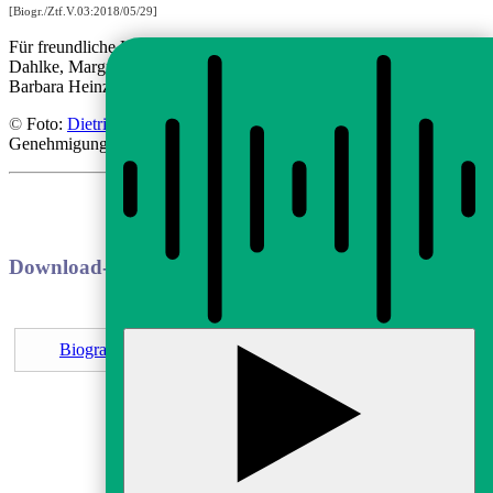
[Biogr./Ztf.V.03:2018/05/29]
Für freundliche Hinweise zu dieser Zeittafel sei gedankt: Dr. Birgit
Dahlke, Margret Franzlik,
Barbara Heinze und Dr. Michael Opitz, alle in Berlin.
©
Foto:
Dietrich Oltmanns
, Berlin; mit Dank für die freundliche
Genehmigung
.
Download-Datei
Biografie Wolfgang Hilbig