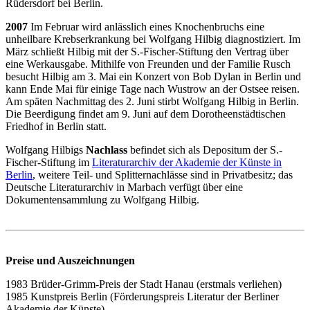
Rüdersdorf bei Berlin.
2007
Im Februar wird anlässlich eines Knochenbruchs eine
unheilbare Krebserkrankung bei Wolfgang Hilbig diagnostiziert. Im
März schließt Hilbig mit der S.-Fischer-Stiftung den Vertrag über
eine Werkausgabe. Mithilfe von Freunden und der Familie Rusch
besucht Hilbig am 3. Mai ein Konzert von Bob Dylan in Berlin und
kann Ende Mai für einige Tage nach Wustrow an der Ostsee reisen.
Am späten Nachmittag des 2. Juni stirbt Wolfgang Hilbig in Berlin.
Die Beerdigung findet am 9. Juni auf dem Dorotheenstädtischen
Friedhof in Berlin statt.
Wolfgang Hilbigs
Nachlass
befindet sich als Depositum der S.-
Fischer-Stiftung im
Literaturarchiv der Akademie der Künste in
Berlin
, weitere Teil- und Splitternachlässe sind in Privatbesitz; das
Deutsche Literaturarchiv in Marbach verfügt über eine
Dokumentensammlung zu Wolfgang Hilbig.
Preise und Auszeichnungen
1983 Brüder-Grimm-Preis der Stadt Hanau (erstmals verliehen)
1985 Kunstpreis Berlin (Förderungspreis Literatur der Berliner
Akademie der Künste)