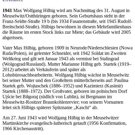
1941
Max Wolfgang Hilbig wird am Nachmittag des 31. August in
Meuselwitz/Ostthüringen geboren. Sein Geburtshaus steht in der
Franz-Seldte-Straße 19 b (bis 1934 Fasanenstraße, seit 1945 Rudolf-
Breitscheid-Straße). Hilbigs bewohnen in diesem Mehrfamilienhaus
die Räume im ersten Stock links zur Miete; das Gebäude wird 2005
abgerissen.
Vater Max Hilbig, geboren 1909 in Neurode/Niederschlesien (Nowa
Ruda/Polen), ist gelernter Schneider, seit 1942 Soldat im Zweiten
Weltkrieg und gilt seit Januar 1943 als vermisst bei Stalingrad
(Wolgograd/Russland). Mutter Marianne Hilbig geb. Startek (1919–
2012) arbeitet als Verkäuferin und später als
Lohnbürosachbearbeiterin. Wolfgang Hilbig wächst in Meuselwitz
bei seiner Mutter und den Großeltern mütterlicherseits auf: Paulina
Startek geb. Wojtaschek (1886–1952) und Kazimierz (Kasimir)
Startek (1888–1972). Der Großvater, geboren im polnischen Dorf
Ujście bei Biłgoraj (südlich von Lublin), ist Bergmann im
Meuselwitz-Rositzer Braunkohlenrevier; von seinem Vornamen
leitet sich Hilbigs späterer Spitzname „Kaschi“ ab.
Am 27. Juni 1943 wird Wolfgang Hilbig in der Meuselwitzer
Martinskirche evangelisch-lutherisch getauft (1956 Konfirmation,
1966 Kirchenaustritt).