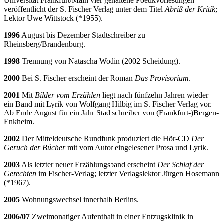
Universität Frankfurt/Main vier gehaltene Poetikvorlesungen
veröffentlicht der S. Fischer Verlag unter dem Titel
Abriß der Kritik
;
Lektor Uwe Wittstock (*1955).
1996
August bis Dezember Stadtschreiber zu
Rheinsberg/Brandenburg.
1998
Trennung von Natascha Wodin (2002 Scheidung).
2000
Bei S. Fischer erscheint der Roman
Das Provisorium
.
2001
Mit
Bilder vom Erzählen
liegt nach fünfzehn Jahren wieder
ein Band mit Lyrik von Wolfgang Hilbig im S. Fischer Verlag vor.
Ab Ende August für ein Jahr Stadtschreiber von (Frankfurt-)Bergen-
Enkheim.
2002
Der Mitteldeutsche Rundfunk produziert die Hör-CD
Der
Geruch der Bücher
mit vom Autor eingelesener Prosa und Lyrik.
2003
Als letzter neuer Erzählungsband erscheint
Der Schlaf der
Gerechten
im Fischer-Verlag; letzter Verlagslektor Jürgen Hosemann
(*1967).
2005
Wohnungswechsel innerhalb Berlins.
2006/07
Zweimonatiger Aufenthalt in einer Entzugsklinik in