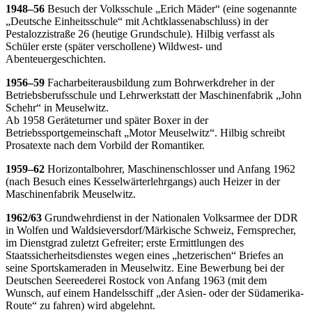
1948–56
Besuch der Volksschule „Erich Mäder“ (eine sogenannte
„Deutsche Einheitsschule“ mit Achtklassenabschluss) in der
Pestalozzistraße 26 (heutige Grundschule). Hilbig verfasst als
Schüler erste (später verschollene) Wildwest- und
Abenteuergeschichten.
1956–59
Facharbeiterausbildung zum Bohrwerkdreher in der
Betriebsberufsschule und Lehrwerkstatt der Maschinenfabrik „John
Schehr“ in Meuselwitz.
Ab 1958 Geräteturner und später Boxer in der
Betriebssportgemeinschaft „Motor Meuselwitz“. Hilbig schreibt
Prosatexte nach dem Vorbild der Romantiker.
1959–62
Horizontalbohrer, Maschinenschlosser und Anfang 1962
(nach Besuch eines Kesselwärterlehrgangs) auch Heizer in der
Maschinenfabrik Meuselwitz.
1962/63
Grundwehrdienst in der Nationalen Volksarmee der DDR
in Wolfen und Waldsieversdorf/Märkische Schweiz, Fernsprecher,
im Dienstgrad zuletzt Gefreiter; erste Ermittlungen des
Staatssicherheitsdienstes wegen eines „hetzerischen“ Briefes an
seine Sportskameraden in Meuselwitz. Eine Bewerbung bei der
Deutschen Seereederei Rostock von Anfang 1963 (mit dem
Wunsch, auf einem Handelsschiff „der Asien- oder der Südamerika-
Route“ zu fahren) wird abgelehnt.