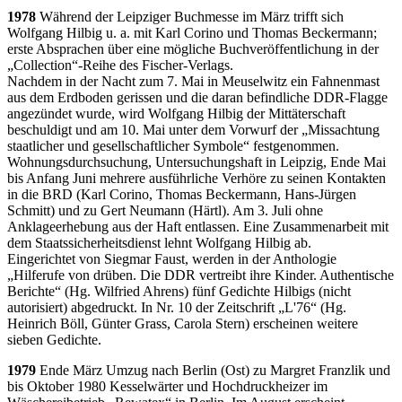
1978
Während der Leipziger Buchmesse im März trifft sich
Wolfgang Hilbig u. a. mit Karl Corino und Thomas Beckermann;
erste Absprachen über eine mögliche Buchveröffentlichung in der
„Collection“-Reihe des Fischer-Verlags.
Nachdem in der Nacht zum 7. Mai in Meuselwitz ein Fahnenmast
aus dem Erdboden gerissen und die daran befindliche DDR-Flagge
angezündet wurde, wird Wolfgang Hilbig der Mittäterschaft
beschuldigt und am 10. Mai unter dem Vorwurf der „Missachtung
staatlicher und gesellschaftlicher Symbole“ festgenommen.
Wohnungsdurchsuchung, Untersuchungshaft in Leipzig, Ende Mai
bis Anfang Juni mehrere ausführliche Verhöre zu seinen Kontakten
in die BRD (Karl Corino, Thomas Beckermann, Hans-Jürgen
Schmitt) und zu Gert Neumann (Härtl). Am 3. Juli ohne
Anklageerhebung aus der Haft entlassen. Eine Zusammenarbeit mit
dem Staatssicherheitsdienst lehnt Wolfgang Hilbig ab.
Eingerichtet von Siegmar Faust, werden in der Anthologie
„Hilferufe von drüben. Die DDR vertreibt ihre Kinder. Authentische
Berichte“ (Hg. Wilfried Ahrens) fünf Gedichte Hilbigs (nicht
autorisiert) abgedruckt. In Nr. 10 der Zeitschrift „L'76“ (Hg.
Heinrich Böll, Günter Grass, Carola Stern) erscheinen weitere
sieben Gedichte.
1979
Ende März Umzug nach Berlin (Ost) zu Margret Franzlik und
bis Oktober 1980 Kesselwärter und Hochdruckheizer im