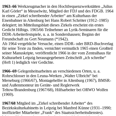
1963–66
Werkzeugmacher in den Hochfrequenzwerkstätten „Julius
Karl Görler“ in Meuselwitz, Mitglied der FDJ und des FDGB. 1964
in einen „Zirkel schreibender Arbeiter“ am Kulturhaus der
Eisenbahner in Altenburg bei Hans Robert Schröter (1912–1985)
delegiert; im Mitteilungsblatt dieses Zirkels erscheint ein erstes
Gedicht Hilbigs. 1965/66 Teilnehmer an Lyrik-Seminaren für die
DDR-Arbeiterfestspiele, u. a. in Sondershausen; Beginn der
Freundschaft zu Gert Neumann (*1942).
Ab 1964 vergebliche Versuche, einen DDR- oder BRD-Buchverlag
für seine Texte zu finden, vernichtet vermutlich 1965 einen Großteil
seiner Manuskripte, veröffentlicht 1966 in der vom Zentralhaus für
Kulturarbeit Leipzig herausgegebenen Zeitschrift „ich schreibe“
(Heft 1) lediglich vier Gedichte.
1966–69
Gelegenheitsarbeiten an verschiedenen Orten, u. a.
Rohrschlosser in den Leuna-Werken „Walter Ulbricht“ bei
Merseburg (1966/67), Montagehelfer in Altenburg (1967), BMSR-
und Außenmonteur im Geräte- und Reglerwerk
Teltow/Brandenburg (1967/68), Hilfsarbeiter bei ORWO Wolfen
(1969).
1967/68
Mitglied im „Zirkel schreibender Arbeiter“ des
Bezirkskulturkabinetts in Leipzig bei Manfred Künne (1931–1990;
inoffizieller Mitarbeiter „Frank“ des Staatssicherheitsdienstes).