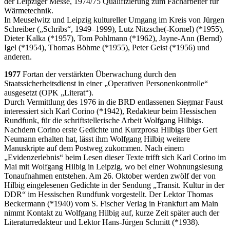
der Leipziger Messe, 1974/75 Qualifizierung zum Facharbeiter für
Wärmetechnik.
In Meuselwitz und Leipzig kultureller Umgang im Kreis von Jürgen
Schreiber („Schribs“, 1949–1999), Lutz Nitzsche(-Kornel) (*1955),
Dieter Kalka (*1957), Tom Pohlmann (*1962), Jayne-Ann (Bernd)
Igel (*1954), Thomas Böhme (*1955), Peter Geist (*1956) und
anderen.
1977
Fortan der verstärkten Überwachung durch den
Staatssicherheitsdienst in einer „Operativen Personenkontrolle“
ausgesetzt (OPK „Literat“).
Durch Vermittlung des 1976 in die BRD entlassenen Siegmar Faust
interessiert sich Karl Corino (*1942), Redakteur beim Hessischen
Rundfunk, für die schriftstellerische Arbeit Wolfgang Hilbigs.
Nachdem Corino erste Gedichte und Kurzprosa Hilbigs über Gert
Neumann erhalten hat, lässt ihm Wolfgang Hilbig weitere
Manuskripte auf dem Postweg zukommen. Nach einem
„Evidenzerlebnis“ beim Lesen dieser Texte trifft sich Karl Corino im
Mai mit Wolfgang Hilbig in Leipzig, wo bei einer Wohnungslesung
Tonaufnahmen entstehen. Am 26. Oktober werden zwölf der von
Hilbig eingelesenen Gedichte in der Sendung „Transit. Kultur in der
DDR“ im Hessischen Rundfunk vorgestellt. Der Lektor Thomas
Beckermann (*1940) vom S. Fischer Verlag in Frankfurt am Main
nimmt Kontakt zu Wolfgang Hilbig auf, kurze Zeit später auch der
Literaturredakteur und Lektor Hans-Jürgen Schmitt (*1938).