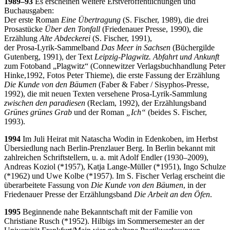
1989–93
Es erscheinen weitere Erstveröffentlichungen und
Buchausgaben:
Der erste Roman
Eine Übertragung
(S. Fischer, 1989), die drei
Prosastücke
Über den Tonfall
(Friedenauer Presse, 1990), die
Erzählung
Alte Abdeckerei
(S. Fischer, 1991),
der Prosa-Lyrik-Sammelband
Das Meer in Sachsen
(Büchergilde
Gutenberg, 1991), der Text
Leipzig-Plagwitz. Abfahrt und Ankunft
zum Fotoband „Plagwitz“ (Connewitzer Verlagsbuchhandlung Peter
Hinke,1992, Fotos Peter Thieme), die erste Fassung der Erzählung
Die Kunde von den Bäumen
(Faber & Faber / Sisyphos-Presse,
1992), die mit neuen Texten versehene Prosa-Lyrik-Sammlung
zwischen den paradiesen
(Reclam, 1992), der Erzählungsband
Grünes grünes Grab
und der Roman
„Ich“
(beides S. Fischer,
1993).
1994
Im Juli Heirat mit Natascha Wodin in Edenkoben, im Herbst
Übersiedlung nach Berlin-Prenzlauer Berg. In Berlin bekannt mit
zahlreichen Schriftstellern, u. a. mit Adolf Endler (1930–2009),
Andreas Koziol (*1957), Katja Lange-Müller (*1951), Ingo Schulze
(*1962) und Uwe Kolbe (*1957). Im S. Fischer Verlag erscheint die
überarbeitete Fassung von
Die Kunde von den Bäumen
, in der
Friedenauer Presse der Erzählungsband
Die Arbeit an den Öfen
.
1995
Beginnende nahe Bekanntschaft mit der Familie von
Christiane Rusch (*1952). Hilbigs im Sommersemester an der