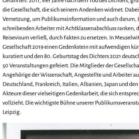
Gefährten. 2011, vier Jahre nach dem Tod des Dichters, grün
die Gesellschaft, die sich seinem Andenken widmet. Dabe
Vernetzung, um Publikumsinformation und auch darum, L
schreibenden Arbeiter mit Achtklassenabschluss ranken, d
Reisevisum verließ, durch Fakten zu ersetzen. In Meuselwi
Gesellschaft 2019 einen Gedenkstein mit aufwendigen kün
kuratiert und den 80. Geburtstag des Dichters 2021 deutsc
50 Veranstaltungen gefeiert. Die Mitglieder der Gesellscha
Angehörige der Wissenschaft, Angestellte und Arbeiter a
Deutschland, Frankreich, Italien, Albanien, Japan und den 
Akteure dieser vielseitigen Gedenkarbeit, die sich entspr
vollzieht. Die wichtigste Bühne unserer Publikumsveransta
Leipzig.