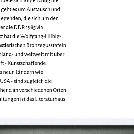
dete sich folgerichtig hier
i geht es um Austausch und
egenden, die sich um den
er die DDR 1985 via
tz hat die Wolfgang-Hilbig-
stlerischen Bronzegusstafeln
hland- und weltweit mit über
ft - Kunstschaffende,
us neun Ländern wie
USA - sind zugleich die
echend an verschiedenen Orten
ltungen ist das Literaturhaus