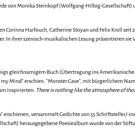
de von Monika Steinkopf (Wolfgang-Hilbig-Gesellschaft) und
en Corinna Harfouch, Catherine Stoyan und Felix Kroll sei
. In ihrer szenisch-musikalischen Lesung präsentieren sie
igs gleichnamigem Buch (Übertragung ins Amerikanische: Is
f my Mind" erschien. "Monster Cave", mit bürgerlichem Na
um inspirierten:
There is nothing like the atmosphere of those
um" erschienen, versammelt Gedichte von 55 Schriftsteller/-
lschaft) herausgegebene Poesiealbum wurde von der Stiftun