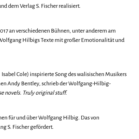
 dem Verlag S. Fischer realisiert.
t 2017 an verschiedenen Bühnen, unter anderem am
 Wolfgang Hilbigs Texte mit großer Emotionalität und
abel Cole) inspirierte Song des walisischen Musikers
men Andy Bentley, schrieb der Wolfgang-Hilbig-
 novels. Truly original stuff.
innen für und über Wolfgang Hilbig. Das von
g S. Fischer gefördert.