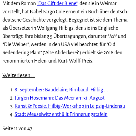
Mit dem Roman
"Das Gift der Biene"
, den sie in Weimar
vorstellt, hat Isabel Fargo Cole erneut ein Buch über deutsch-
deutsche Geschichte vorgelegt. Begegnet ist sie dem Thema
als Übersetzerin Wolfgang Hilbigs, den sie ins Englische
überträgt. Ihre bislang 5 Übertragungen, darunter "
Ich
" und
"Die Weiber", werden in den USA viel beachtet, für "Old
Redendering Plant"("Alte Abdeckerei") erhielt sie 2018 den
renommierten Helen-und-Kurt-Wolff-Preis.
Weiterlesen …
8. September: Baudelaire, Rimbaud, Hilbig ...
Jürgen Hosemann: Das Meer am 31. August
Kunst & Poesie: Hilbig-Workshop in Leipzig-Lindenau
Stadt Meuselwitz enthüllt Erinnerungstafeln
Seite 11 von 47