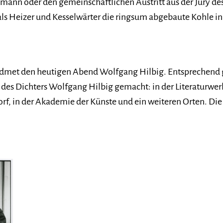
n oder den gemeinschaftlichen Austritt aus der Jury des N
als Heizer und Kesselwärter die ringsum abgebaute Kohle i
met den heutigen Abend Wolfgang Hilbig. Entsprechend gibt
der des Dichters Wolfgang Hilbig gemacht: in der Literaturw
f, in der Akademie der Künste und ein weiteren Orten. Die 