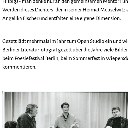
Hilbigs - man denke nur an den gemeinsamen Mentor Fühman
Werden dieses Dichters, der in seiner Heimat Meuselwitz 
Angelika Fischer und entfalten eine eigene Dimension.
Gezett lädt mehrmals im Jahr zum Open Studio ein und wid
Berliner Literaturfotograf gezett über die Jahre viele Bil
beim Poesiefestival Berlin, beim Sommerfest in Wiepersdor
kommentieren.