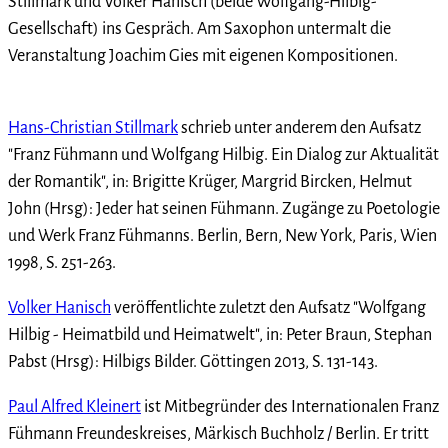
Stillmark und Volker Hanisch (beide Wolfgang-Hilbig-
Gesellschaft) ins Gespräch. Am Saxophon untermalt die
Veranstaltung Joachim Gies mit eigenen Kompositionen.
Hans-Christian Stillmark
schrieb unter anderem den Aufsatz
"Franz Fühmann und Wolfgang Hilbig. Ein Dialog zur Aktualität
der Romantik", in: Brigitte Krüger, Margrid Bircken, Helmut
John (Hrsg): Jeder hat seinen Fühmann. Zugänge zu Poetologie
und Werk Franz Fühmanns. Berlin, Bern, New York, Paris, Wien
1998, S. 251-263.
Volker Hanisch
veröffentlichte zuletzt den Aufsatz "Wolfgang
Hilbig - Heimatbild und Heimatwelt", in: Peter Braun, Stephan
Pabst (Hrsg): Hilbigs Bilder. Göttingen 2013, S. 131-143.
Paul Alfred Kleinert
ist Mitbegründer des Internationalen Franz
Fühmann Freundeskreises, Märkisch Buchholz / Berlin. Er tritt