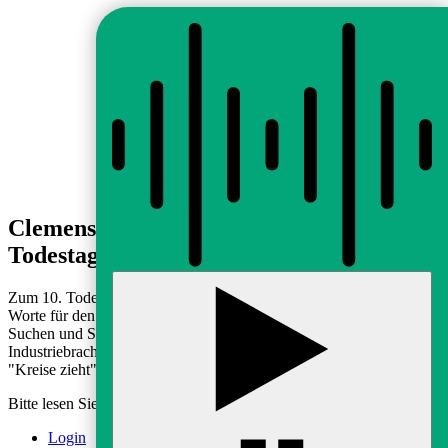
Clemens Meyer: Wolfgang Hilbig zum 10.
Todestag
Zum 10. Todestag von Wolfgang Hilbig hat Clemens Meyer einige
Worte für den Radiosender MDR Kultur geschrieben. Über das
Suchen und Schreiben, über den Leipziger Bahnhof, Meuselwitzer
Industriebrachen und das leuchtende Riesenrad, in dem Hilbig seine
"Kreise zieht" ...
Bitte lesen Sie
hier
weiter.
Login