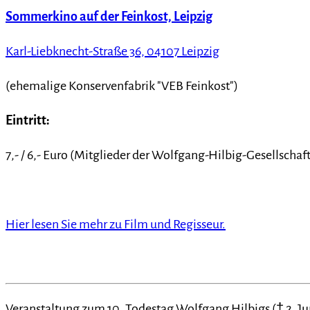
Sommerkino auf der Feinkost, Leipzig
Karl-Liebknecht-Straße 36, 04107 Leipzig
(ehemalige Konservenfabrik "VEB Feinkost")
Eintritt:
7,- / 6,- Euro (Mitglieder der Wolfgang-Hilbig-Gesellschaft 
Hier lesen Sie mehr zu Film und Regisseur.
Veranstaltung zum 10. Todestag Wolfgang Hilbigs († 2. Ju