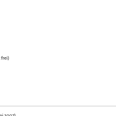
frei)
ni 2007),