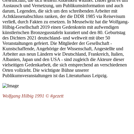
Gesellschaft, die sich seinem Andenken widmet. Dabei geht es um
Austausch und Vernetzung, um Publikumsinformation und auch
darum, Legenden, die sich um den schreibenden Arbeiter mit
Achtklassenabschluss ranken, der die DDR 1985 via Reisevisum
verließ, durch Fakten zu ersetzen. In Meuselwitz hat die Wolfgang-
Hilbig-Gesellschaft 2019 einen Gedenkstein mit aufwendigen
künstlerischen Bronzegusstafeln kuratiert und den 80. Geburtstag
des Dichters 2021 deutschland- und weltweit mit über 50
Veranstaltungen gefeiert. Die Mitglieder der Gesellschaft -
Kunstschaffende, Angehörige der Wissenschaft, Angestellte und
Arbeiter aus neun Ländern wie Deutschland, Frankreich, Italien,
Albanien, Japan und den USA - sind zugleich die Akteure dieser
vielseitigen Gedenkarbeit, die sich entsprechend an verschiedenen
Orten vollzieht. Die wichtigste Bühne unserer
Publikumsveranstaltungen ist das Literaturhaus Leipzig.
Wolfgang Hilbig 1991 © #gezett