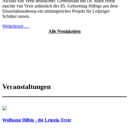
Nicolas van Veen beobachtet. Gemeinsam mit Dr. Marit Heuß
machte van Veen anlässlich des 85. Geburtstag Hilbigs aus dem
Dissertationsthema ein umfangreiches Projekt für Leipziger
Schüler/-innen.
Weiterlesen …
Alle Neuigkeiten
Veranstaltungen
Wolfgang Hilbig - die Leipzig-Texte