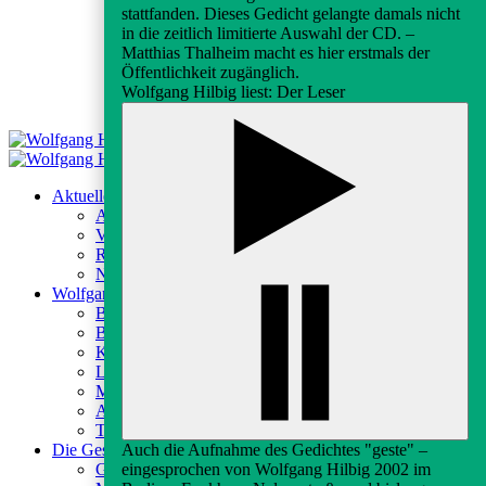
stattfanden. Dieses Gedicht gelangte damals nicht
in die zeitlich limitierte Auswahl der CD. –
Matthias Thalheim macht es hier erstmals der
Öffentlichkeit zugänglich.
Wolfgang Hilbig liest: Der Leser
Aktuelles
Aktuelles
Veranstaltungen
Rundfunk & Presse
Newsletter
Wolfgang Hilbig
Biografie
Bibliografie
Kontexte
Lektüren
Medien
Archiv
Texte
Auch die Aufnahme des Gedichtes "geste" –
Die Gesellschaft
eingesprochen von Wolfgang Hilbig 2002 im
Gesellschaft