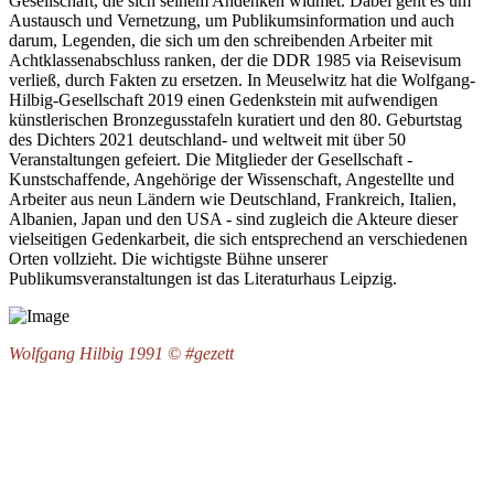
Gesellschaft, die sich seinem Andenken widmet. Dabei geht es um
Austausch und Vernetzung, um Publikumsinformation und auch
darum, Legenden, die sich um den schreibenden Arbeiter mit
Achtklassenabschluss ranken, der die DDR 1985 via Reisevisum
verließ, durch Fakten zu ersetzen. In Meuselwitz hat die Wolfgang-
Hilbig-Gesellschaft 2019 einen Gedenkstein mit aufwendigen
künstlerischen Bronzegusstafeln kuratiert und den 80. Geburtstag
des Dichters 2021 deutschland- und weltweit mit über 50
Veranstaltungen gefeiert. Die Mitglieder der Gesellschaft -
Kunstschaffende, Angehörige der Wissenschaft, Angestellte und
Arbeiter aus neun Ländern wie Deutschland, Frankreich, Italien,
Albanien, Japan und den USA - sind zugleich die Akteure dieser
vielseitigen Gedenkarbeit, die sich entsprechend an verschiedenen
Orten vollzieht. Die wichtigste Bühne unserer
Publikumsveranstaltungen ist das Literaturhaus Leipzig.
Wolfgang Hilbig 1991 © #gezett