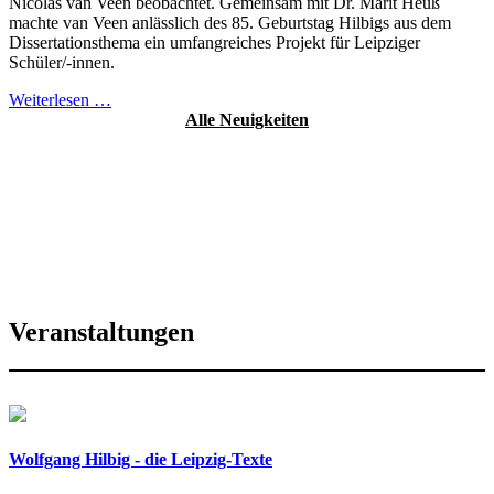
Nicolas van Veen beobachtet. Gemeinsam mit Dr. Marit Heuß
machte van Veen anlässlich des 85. Geburtstag Hilbigs aus dem
Dissertationsthema ein umfangreiches Projekt für Leipziger
Schüler/-innen.
Weiterlesen …
Alle Neuigkeiten
Veranstaltungen
Wolfgang Hilbig - die Leipzig-Texte