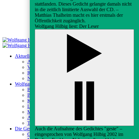
stattfanden. Dieses Gedicht gelangte damals nicht
in die zeitlich limitierte Auswahl der CD. –
Matthias Thalheim macht es hier erstmals der
Öffentlichkeit zugänglich.
Wolfgang Hilbig liest: Der Leser
Aktuelles
Aktuelles
Veranstaltungen
Rundfunk & Presse
Newsletter
Wolfgang Hilbig
Biografie
Bibliografie
Kontexte
Lektüren
Medien
Archiv
Texte
Auch die Aufnahme des Gedichtes "geste" –
Die Gesellschaft
eingesprochen von Wolfgang Hilbig 2002 im
Gesellschaft