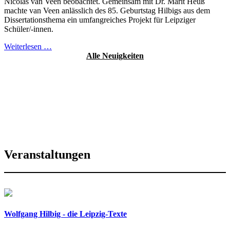
Nicolas van Veen beobachtet. Gemeinsam mit Dr. Marit Heuß
machte van Veen anlässlich des 85. Geburtstag Hilbigs aus dem
Dissertationsthema ein umfangreiches Projekt für Leipziger
Schüler/-innen.
Weiterlesen …
Alle Neuigkeiten
Veranstaltungen
Wolfgang Hilbig - die Leipzig-Texte