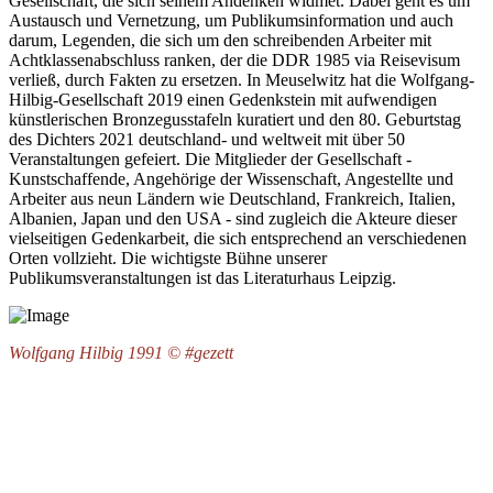
Gesellschaft, die sich seinem Andenken widmet. Dabei geht es um
Austausch und Vernetzung, um Publikumsinformation und auch
darum, Legenden, die sich um den schreibenden Arbeiter mit
Achtklassenabschluss ranken, der die DDR 1985 via Reisevisum
verließ, durch Fakten zu ersetzen. In Meuselwitz hat die Wolfgang-
Hilbig-Gesellschaft 2019 einen Gedenkstein mit aufwendigen
künstlerischen Bronzegusstafeln kuratiert und den 80. Geburtstag
des Dichters 2021 deutschland- und weltweit mit über 50
Veranstaltungen gefeiert. Die Mitglieder der Gesellschaft -
Kunstschaffende, Angehörige der Wissenschaft, Angestellte und
Arbeiter aus neun Ländern wie Deutschland, Frankreich, Italien,
Albanien, Japan und den USA - sind zugleich die Akteure dieser
vielseitigen Gedenkarbeit, die sich entsprechend an verschiedenen
Orten vollzieht. Die wichtigste Bühne unserer
Publikumsveranstaltungen ist das Literaturhaus Leipzig.
Wolfgang Hilbig 1991 © #gezett