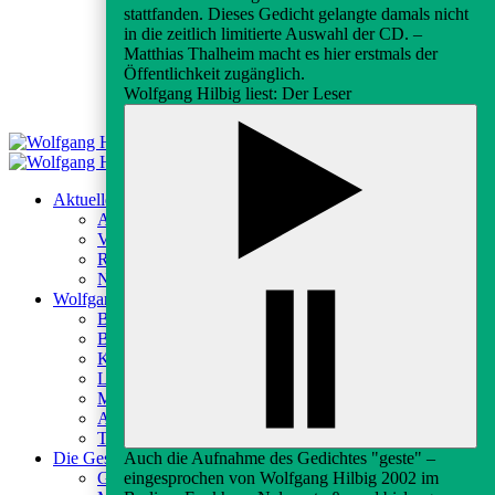
stattfanden. Dieses Gedicht gelangte damals nicht
in die zeitlich limitierte Auswahl der CD. –
Matthias Thalheim macht es hier erstmals der
Öffentlichkeit zugänglich.
Wolfgang Hilbig liest: Der Leser
Aktuelles
Aktuelles
Veranstaltungen
Rundfunk & Presse
Newsletter
Wolfgang Hilbig
Biografie
Bibliografie
Kontexte
Lektüren
Medien
Archiv
Texte
Auch die Aufnahme des Gedichtes "geste" –
Die Gesellschaft
eingesprochen von Wolfgang Hilbig 2002 im
Gesellschaft