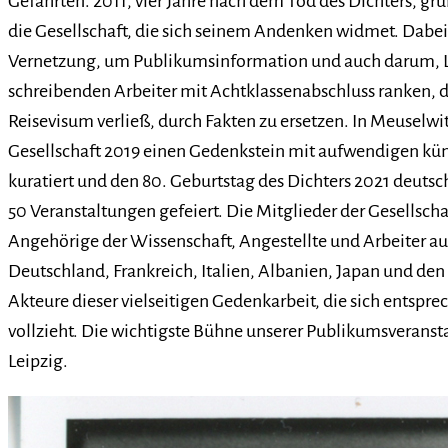
Gefährten. 2011, vier Jahre nach dem Tod des Dichters, grün
die Gesellschaft, die sich seinem Andenken widmet. Dabe
Vernetzung, um Publikumsinformation und auch darum, L
schreibenden Arbeiter mit Achtklassenabschluss ranken, d
Reisevisum verließ, durch Fakten zu ersetzen. In Meuselwi
Gesellschaft 2019 einen Gedenkstein mit aufwendigen kün
kuratiert und den 80. Geburtstag des Dichters 2021 deutsc
50 Veranstaltungen gefeiert. Die Mitglieder der Gesellscha
Angehörige der Wissenschaft, Angestellte und Arbeiter a
Deutschland, Frankreich, Italien, Albanien, Japan und den 
Akteure dieser vielseitigen Gedenkarbeit, die sich entspr
vollzieht. Die wichtigste Bühne unserer Publikumsveransta
Leipzig.