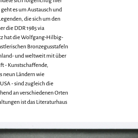
dete sich folgerichtig hier
i geht es um Austausch und
egenden, die sich um den
er die DDR 1985 via
tz hat die Wolfgang-Hilbig-
stlerischen Bronzegusstafeln
hland- und weltweit mit über
ft - Kunstschaffende,
us neun Ländern wie
USA - sind zugleich die
echend an verschiedenen Orten
ltungen ist das Literaturhaus