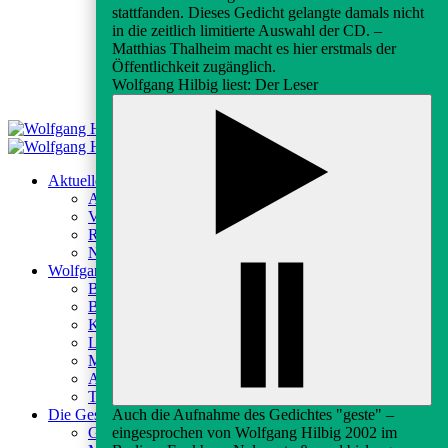
stattfanden. Dieses Gedicht gelangte damals nicht
in die zeitlich limitierte Auswahl der CD. –
Matthias Thalheim macht es hier erstmals der
Öffentlichkeit zugänglich.
Wolfgang Hilbig liest: Der Leser
Aktuelles
Aktuelles
Veranstaltungen
Rundfunk & Presse
Newsletter
Wolfgang Hilbig
Biografie
Bibliografie
Kontexte
Lektüren
Medien
Archiv
Texte
Auch die Aufnahme des Gedichtes "geste" –
Die Gesellschaft
eingesprochen von Wolfgang Hilbig 2002 im
Gesellschaft