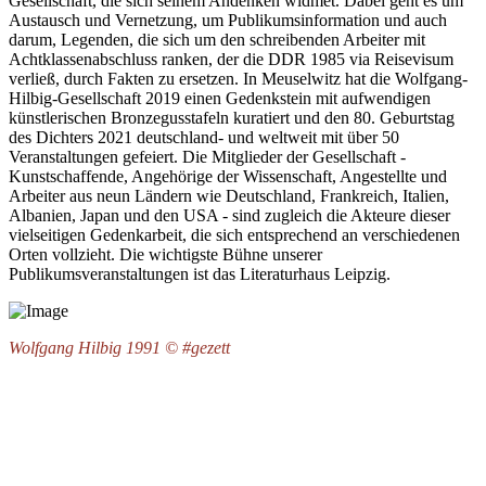
Gesellschaft, die sich seinem Andenken widmet. Dabei geht es um
Austausch und Vernetzung, um Publikumsinformation und auch
darum, Legenden, die sich um den schreibenden Arbeiter mit
Achtklassenabschluss ranken, der die DDR 1985 via Reisevisum
verließ, durch Fakten zu ersetzen. In Meuselwitz hat die Wolfgang-
Hilbig-Gesellschaft 2019 einen Gedenkstein mit aufwendigen
künstlerischen Bronzegusstafeln kuratiert und den 80. Geburtstag
des Dichters 2021 deutschland- und weltweit mit über 50
Veranstaltungen gefeiert. Die Mitglieder der Gesellschaft -
Kunstschaffende, Angehörige der Wissenschaft, Angestellte und
Arbeiter aus neun Ländern wie Deutschland, Frankreich, Italien,
Albanien, Japan und den USA - sind zugleich die Akteure dieser
vielseitigen Gedenkarbeit, die sich entsprechend an verschiedenen
Orten vollzieht. Die wichtigste Bühne unserer
Publikumsveranstaltungen ist das Literaturhaus Leipzig.
Wolfgang Hilbig 1991 © #gezett