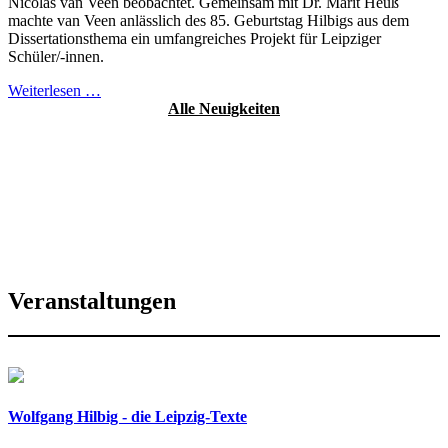
Nicolas van Veen beobachtet. Gemeinsam mit Dr. Marit Heuß
machte van Veen anlässlich des 85. Geburtstag Hilbigs aus dem
Dissertationsthema ein umfangreiches Projekt für Leipziger
Schüler/-innen.
Weiterlesen …
Alle Neuigkeiten
Veranstaltungen
Wolfgang Hilbig - die Leipzig-Texte