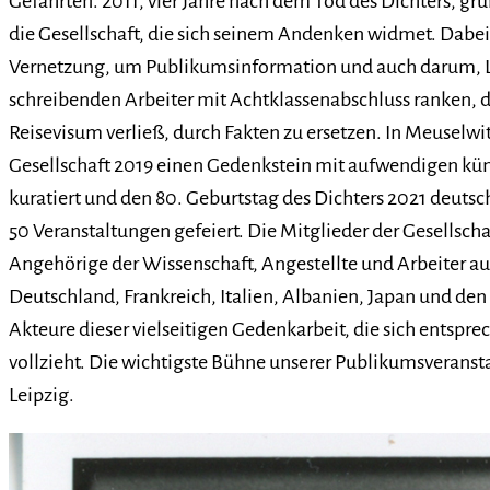
Gefährten. 2011, vier Jahre nach dem Tod des Dichters, grün
die Gesellschaft, die sich seinem Andenken widmet. Dabe
Vernetzung, um Publikumsinformation und auch darum, L
schreibenden Arbeiter mit Achtklassenabschluss ranken, d
Reisevisum verließ, durch Fakten zu ersetzen. In Meuselwi
Gesellschaft 2019 einen Gedenkstein mit aufwendigen kün
kuratiert und den 80. Geburtstag des Dichters 2021 deutsc
50 Veranstaltungen gefeiert. Die Mitglieder der Gesellscha
Angehörige der Wissenschaft, Angestellte und Arbeiter a
Deutschland, Frankreich, Italien, Albanien, Japan und den 
Akteure dieser vielseitigen Gedenkarbeit, die sich entspr
vollzieht. Die wichtigste Bühne unserer Publikumsveransta
Leipzig.