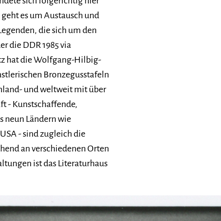
dete sich folgerichtig hier
i geht es um Austausch und
egenden, die sich um den
er die DDR 1985 via
tz hat die Wolfgang-Hilbig-
stlerischen Bronzegusstafeln
hland- und weltweit mit über
ft - Kunstschaffende,
us neun Ländern wie
USA - sind zugleich die
echend an verschiedenen Orten
ltungen ist das Literaturhaus