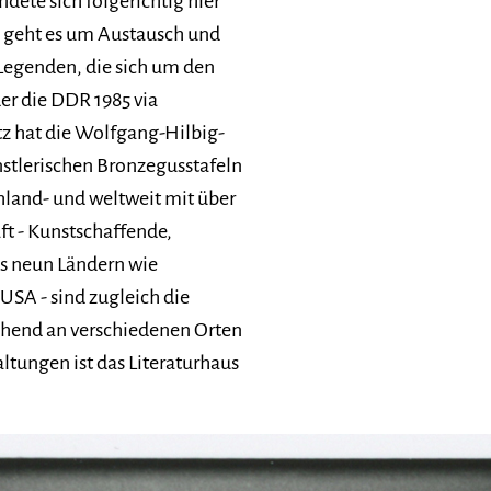
dete sich folgerichtig hier
i geht es um Austausch und
egenden, die sich um den
er die DDR 1985 via
tz hat die Wolfgang-Hilbig-
stlerischen Bronzegusstafeln
hland- und weltweit mit über
ft - Kunstschaffende,
us neun Ländern wie
USA - sind zugleich die
echend an verschiedenen Orten
ltungen ist das Literaturhaus