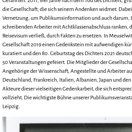
Gefährten. 2011, vier Jahre nach dem Tod des Dichters, grün
die Gesellschaft, die sich seinem Andenken widmet. Dabe
Vernetzung, um Publikumsinformation und auch darum, L
schreibenden Arbeiter mit Achtklassenabschluss ranken, d
Reisevisum verließ, durch Fakten zu ersetzen. In Meuselwi
Gesellschaft 2019 einen Gedenkstein mit aufwendigen kün
kuratiert und den 80. Geburtstag des Dichters 2021 deutsc
50 Veranstaltungen gefeiert. Die Mitglieder der Gesellscha
Angehörige der Wissenschaft, Angestellte und Arbeiter a
Deutschland, Frankreich, Italien, Albanien, Japan und den 
Akteure dieser vielseitigen Gedenkarbeit, die sich entspr
vollzieht. Die wichtigste Bühne unserer Publikumsveransta
Leipzig.