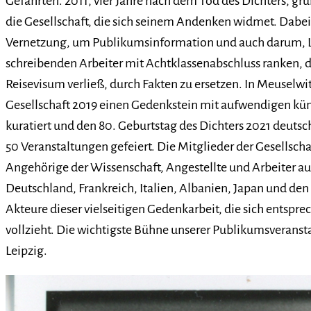
Gefährten. 2011, vier Jahre nach dem Tod des Dichters, grün
die Gesellschaft, die sich seinem Andenken widmet. Dabe
Vernetzung, um Publikumsinformation und auch darum, L
schreibenden Arbeiter mit Achtklassenabschluss ranken, d
Reisevisum verließ, durch Fakten zu ersetzen. In Meuselwi
Gesellschaft 2019 einen Gedenkstein mit aufwendigen kün
kuratiert und den 80. Geburtstag des Dichters 2021 deutsc
50 Veranstaltungen gefeiert. Die Mitglieder der Gesellscha
Angehörige der Wissenschaft, Angestellte und Arbeiter a
Deutschland, Frankreich, Italien, Albanien, Japan und den 
Akteure dieser vielseitigen Gedenkarbeit, die sich entspr
vollzieht. Die wichtigste Bühne unserer Publikumsveransta
Leipzig.