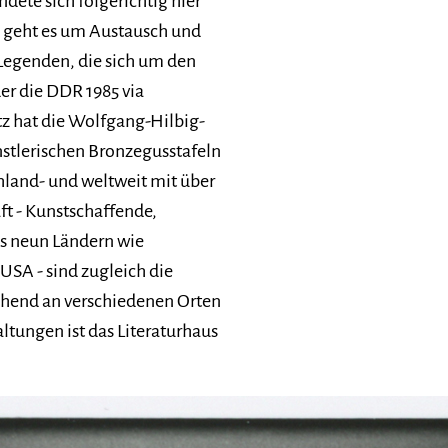
dete sich folgerichtig hier
i geht es um Austausch und
egenden, die sich um den
er die DDR 1985 via
tz hat die Wolfgang-Hilbig-
stlerischen Bronzegusstafeln
hland- und weltweit mit über
ft - Kunstschaffende,
us neun Ländern wie
USA - sind zugleich die
echend an verschiedenen Orten
ltungen ist das Literaturhaus