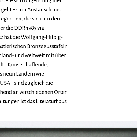
dete sich folgerichtig hier
i geht es um Austausch und
egenden, die sich um den
er die DDR 1985 via
tz hat die Wolfgang-Hilbig-
stlerischen Bronzegusstafeln
hland- und weltweit mit über
ft - Kunstschaffende,
us neun Ländern wie
USA - sind zugleich die
echend an verschiedenen Orten
ltungen ist das Literaturhaus