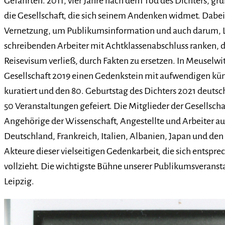
Gefährten. 2011, vier Jahre nach dem Tod des Dichters, grün
die Gesellschaft, die sich seinem Andenken widmet. Dabe
Vernetzung, um Publikumsinformation und auch darum, L
schreibenden Arbeiter mit Achtklassenabschluss ranken, d
Reisevisum verließ, durch Fakten zu ersetzen. In Meuselwi
Gesellschaft 2019 einen Gedenkstein mit aufwendigen kün
kuratiert und den 80. Geburtstag des Dichters 2021 deutsc
50 Veranstaltungen gefeiert. Die Mitglieder der Gesellscha
Angehörige der Wissenschaft, Angestellte und Arbeiter a
Deutschland, Frankreich, Italien, Albanien, Japan und den 
Akteure dieser vielseitigen Gedenkarbeit, die sich entspr
vollzieht. Die wichtigste Bühne unserer Publikumsveransta
Leipzig.